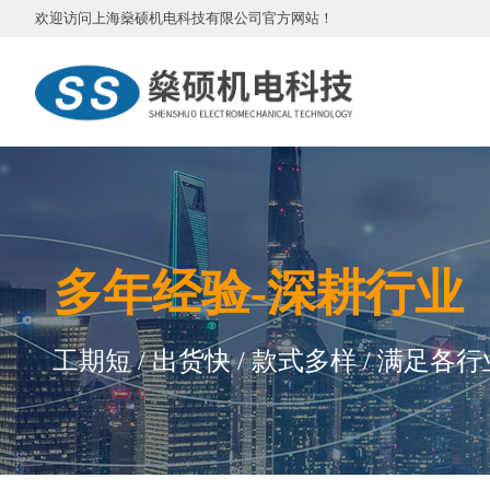
欢迎访问
上海燊硕机电科技有限公司
官方网站
！
多
年
经验-深耕行业
工期短 / 出货快 / 款式多样 / 满足