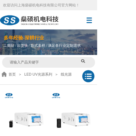
欢迎访问
上海燊硕机电科技有限公司官方网站
！
多
年
经验-深耕行业
工期短 / 出货快 / 款式多样 / 满足各行业定制需求
首页
＞
LED UV光源系列
＞
线光源