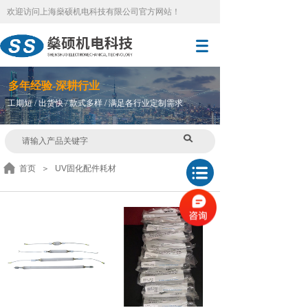
欢迎访问
上海燊硕机电科技有限公司官方网站
！
多
年
经验-深耕行业
工期短 / 出货快 / 款式多样 / 满足各行业定制需求
首页
＞
UV固化配件耗材