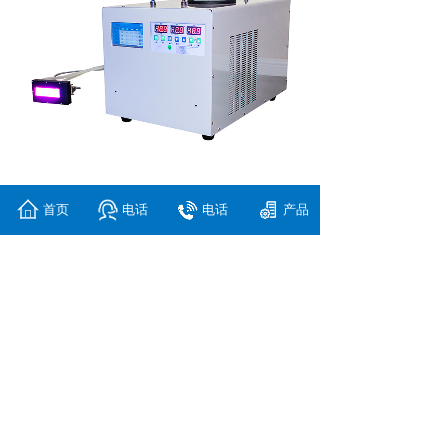
首页
电话
电话
产品
上一个：
F600 UV系统
下一个：
14-3F300双灯双排......
Copyright
©
上海燊硕机电科技有限公司
沪ICP备2021008414号-2